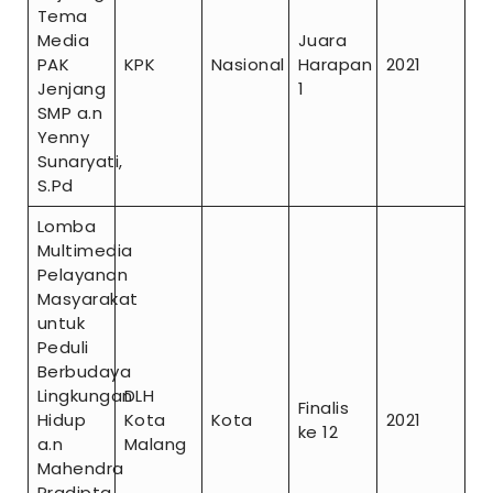
Tema
Media
Juara
PAK
KPK
Nasional
Harapan
2021
Jenjang
1
SMP a.n
Yenny
Sunaryati,
S.Pd
Lomba
Multimedia
Pelayanan
Masyarakat
untuk
Peduli
Berbudaya
Lingkungan
DLH
Finalis
Hidup
Kota
Kota
2021
ke 12
a.n
Malang
Mahendra
Pradipta,