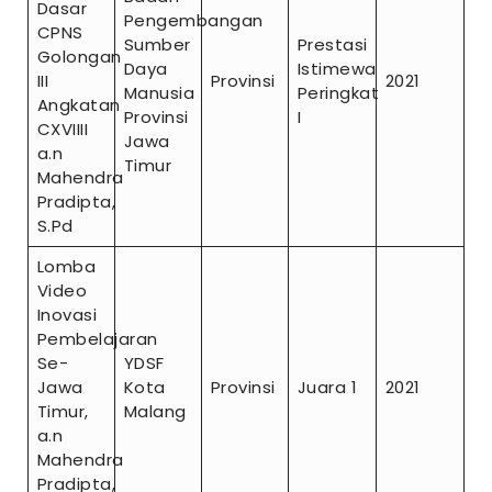
Dasar
Pengembangan
CPNS
Sumber
Prestasi
Golongan
Daya
Istimewa
III
Provinsi
2021
Manusia
Peringkat
Angkatan
Provinsi
I
CXVIIII
Jawa
a.n
Timur
Mahendra
Pradipta,
S.Pd
Lomba
Video
Inovasi
Pembelajaran
Se-
YDSF
Jawa
Kota
Provinsi
Juara 1
2021
Timur,
Malang
a.n
Mahendra
Pradipta,