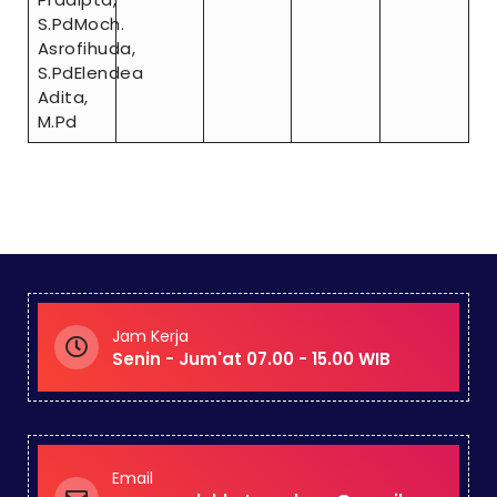
S.PdMoch.
Asrofihuda,
S.PdElendea
Adita,
M.Pd
Jam Kerja
Senin - Jum'at 07.00 - 15.00 WIB
Email