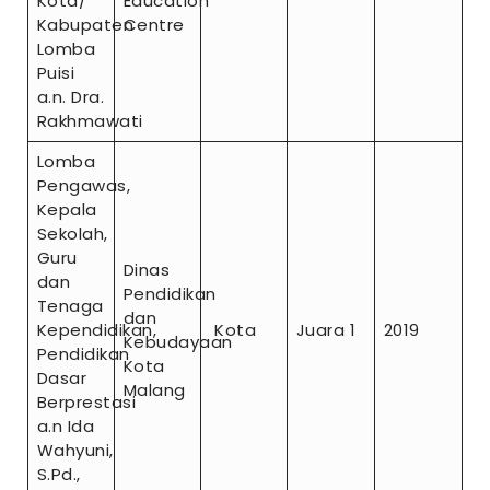
Kota/
Education
Kabupaten
Centre
Lomba
Puisi
a.n. Dra.
Rakhmawati
Lomba
Pengawas,
Kepala
Sekolah,
Guru
Dinas
dan
Pendidikan
Tenaga
dan
Kependidikan,
Kota
Juara 1
2019
Kebudayaan
Pendidikan
Kota
Dasar
Malang
Berprestasi
a.n Ida
Wahyuni,
S.Pd.,