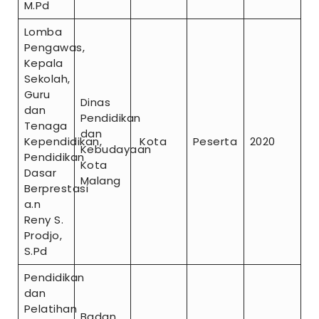
M.Pd
Lomba
Pengawas,
Kepala
Sekolah,
Guru
Dinas
dan
Pendidikan
Tenaga
dan
Kependidikan,
Kota
Peserta
2020
Kebudayaan
Pendidikan
Kota
Dasar
Malang
Berprestasi
a.n
Reny S.
Prodjo,
S.Pd
Pendidikan
dan
Pelatihan
Badan