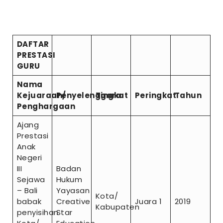
DAFTAR
PRESTASI
GURU
Nama
Kejuaraan/
Penyelenggara
Tingkat
Peringkat
Tahun
Penghargaan
Ajang
Prestasi
Anak
Negeri
III
Badan
Sejawa
Hukum
– Bali
Yayasan
Kota/
babak
Creative
Juara 1
2019
Kabupaten
penyisihan
Star