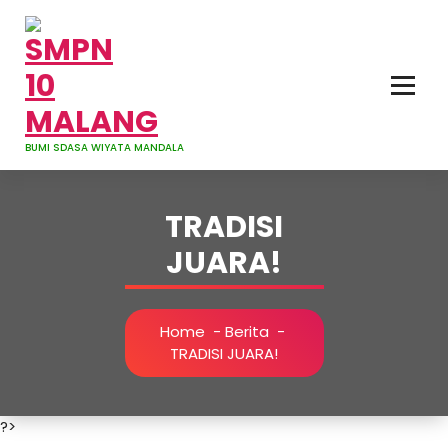
Skip
to
content
BUMI SDASA WIYATA MANDALA
TRADISI
JUARA!
Home
-
Berita
-
TRADISI JUARA!
?>