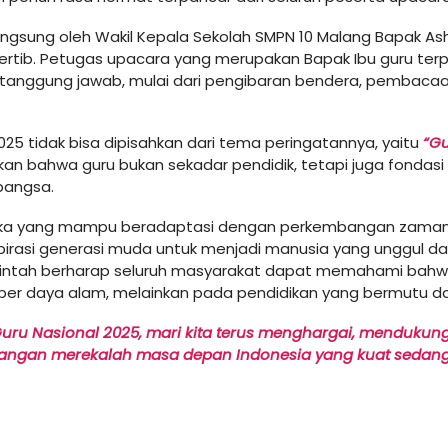
ngsung oleh Wakil Kepala Sekolah SMPN 10 Malang Bapak As
ertib. Petugas upacara yang merupakan Bapak Ibu guru terp
anggung jawab, mulai dari pengibaran bendera, pembacaan
025 tidak bisa dipisahkan dari tema peringatannya, yaitu
“Gu
an bahwa guru bukan sekadar pendidik, tetapi juga fonda
bangsa.
ka yang mampu beradaptasi dengan perkembangan zaman,
irasi generasi muda untuk menjadi manusia yang unggul dan
rintah berharap seluruh masyarakat dapat memahami bahwa
r daya alam, melainkan pada pendidikan yang bermutu dan
uru Nasional 2025, mari kita terus menghargai, mendukun
 tangan merekalah masa depan Indonesia yang kuat sedan