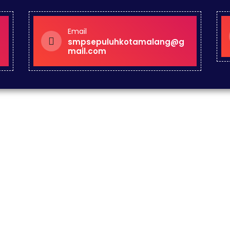
Email
smpsepuluhkotamalang@g
mail.com