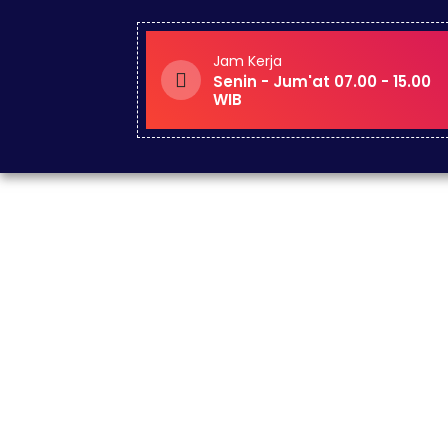
Jam Kerja
Senin - Jum'at 07.00 - 15.00
WIB