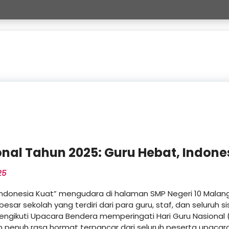
onal Tahun 2025: Guru Hebat, Indone
25
donesia Kuat” mengudara di halaman SMP Negeri 10 Malang M
 besar sekolah yang terdiri dari para guru, staf, dan seluruh 
ngikuti Upacara Bendera memperingati Hari Guru Nasional 
 penuh rasa hormat terpancar dari seluruh peserta upacara