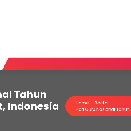
nal Tahun
t, Indonesia
Home
-
Berita
-
Hari Guru Nasional Tahun