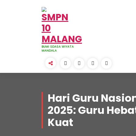
Skip
to
content
BUMI SDASA WIYATA
MANDALA
Hari Guru Nasio
2025: Guru Heba
Kuat