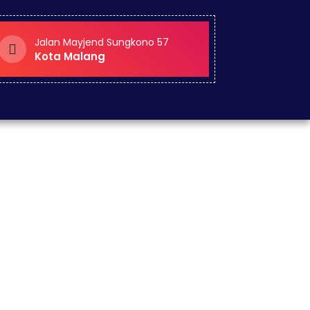
Jalan Mayjend Sungkono 57
Kota Malang