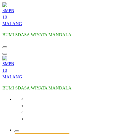
Skip
to
content
BUMI SDASA WIYATA MANDALA
BUMI SDASA WIYATA MANDALA