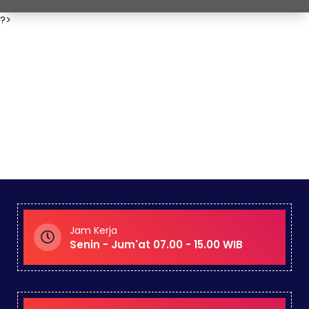
?>
Jam Kerja
Senin - Jum'at 07.00 - 15.00 WIB