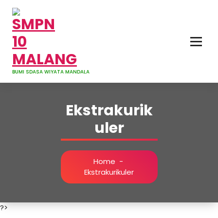
Skip
to
content
BUMI SDASA WIYATA MANDALA
Ekstrakurik
uler
Home
-
Ekstrakurikuler
?>