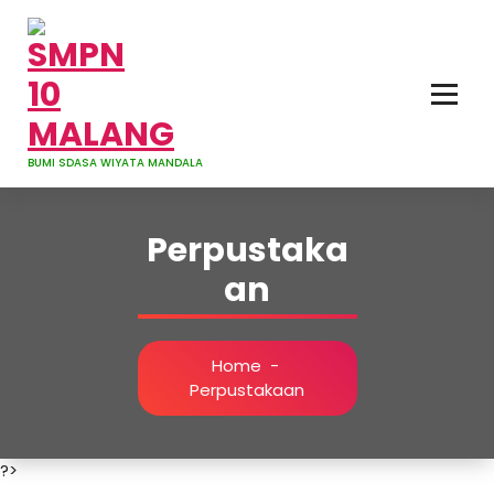
Skip
to
content
BUMI SDASA WIYATA MANDALA
Perpustaka
an
Home
-
Perpustakaan
?>