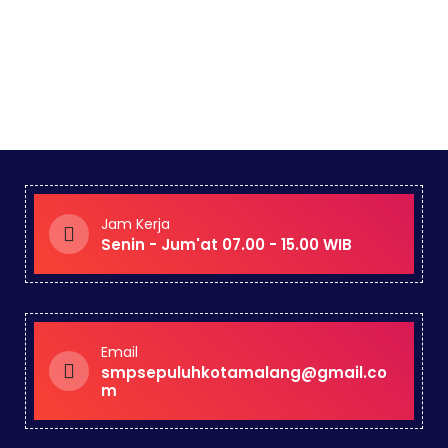
Jam Kerja
Senin - Jum'at 07.00 - 15.00 WIB
Email
smpsepuluhkotamalang@gmail.co
m