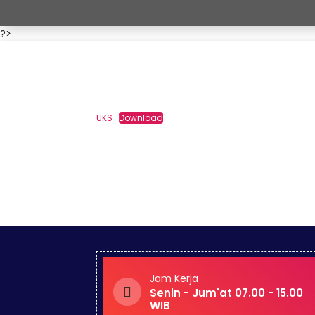
?>
UKS
Download
Jam Kerja
Senin - Jum'at 07.00 - 15.00
WIB