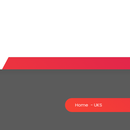
Home
-
UKS