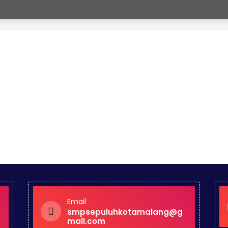
Email
smpsepuluhkotamalang@g
mail.com